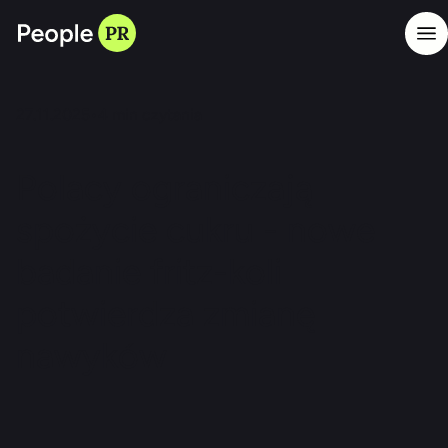
27.11.2025
•
4
min czytania
Polacy ograniczają
spożycie cukru - nowe
badanie fritz-koli
potwierdza zmianę
nawyków