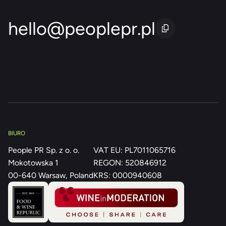
hello@peoplepr.pl
BIURO
People PR Sp. z o. o.
VAT EU: PL7011065716
Mokotowska 1
REGON: 520846912
00-640 Warsaw, Poland
KRS: 0000940608