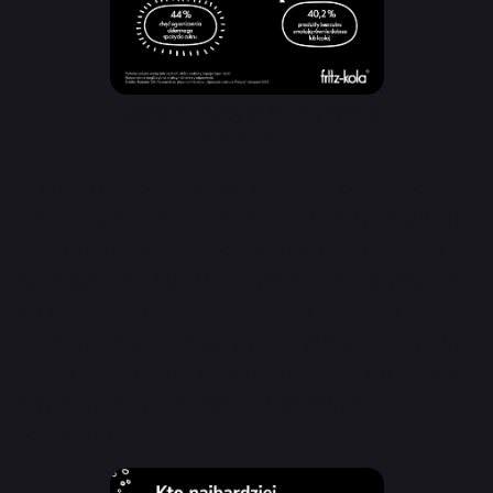
Dlaczego Polacy wybierają napoje
bez cukru?
W ujęciu demograficznym najwięcej odpowiedzi:
„Tak, znacząco ograniczyłem(-am) spożycie cukru i
Staram się go czasem ograniczać” padło w grupie
wiekowej 25–34 lat. Wśród respondentów powyżej
50. roku życia największy odsetek stanowiły osoby,
które znacząco ograniczyły spożycie cukru (27%), a
niemal równie liczna grupa wskazała, że ich nawyki
się nie zmieniły, ponieważ już wcześniej go
ograniczyli.