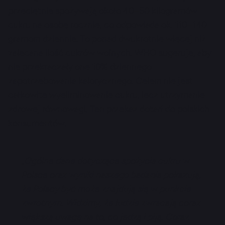
przeciętnie spożywają około 40–50 kilogramów
cukru na osobę rocznie, co odpowiada ok. 110–140
gramom dziennie. To ponad dwukrotnie więcej niż
zalecana ilość cukrów wolnych. WHO sugeruje, aby
nie przekraczały one 10% dziennego
zapotrzebowania kalorycznego. Celem nie jest
całkowite wyeliminowanie cukru, lecz utrzymanie
zdrowej równowagi. Ten przekaz dotarł do polskich
konsumentów.
„Ogólne dane dotyczące spożycia cukru w
Polsce oraz wyniki naszego badania pokazują,
że Polacy być może znajdują się w punkcie
zwrotnym. Widzimy, że ludzie zwracają coraz
większą uwagę na to, co jedzą i piją. Coraz