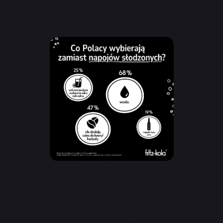
gramów cukru, a dzienna dopuszczalna ilość cukru
dla dorosłego to maksymalnie 50 gramów.
Co Polacy wybierają zamiast
napojów słodzonych?
19% decyduje się na napoje bez cukru — głównie po
to, by ograniczyć kalorie, ale również po to, by