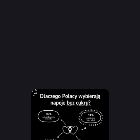
świadomie zmniejszyć codzienne spożycie cukru.
Ponad jedna trzecia tej grupy deklaruje, że kieruje
się chęcią wyboru zdrowszych produktów.
Dodatkowo, 40% osób twierdzi, że napoje „zero”
smakują tak samo dobrze, a nawet lepiej niż ich
klasyczne odpowiedniki. Przykładem może być fritz-
kola super zero — intensywny smak fritz-kola bez
grama cukru.